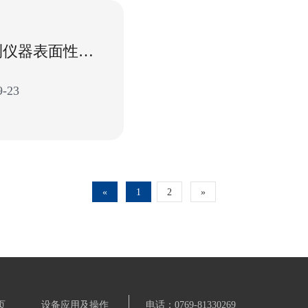
浅谈纸张检测仪器表面性能与印刷品质量的关系
-23
«
1
2
»
页
设备应用及操作
电话：0769-81330269