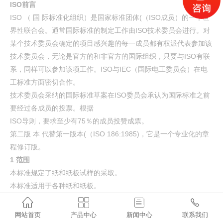
ISO前言
ISO （ 国 际标准化组织）是国家标准团体(（ISO成员）的一个世
界性联合会。通常国际标准的制定工作由ISO技术委员会进行。对
某个技术委员会确定的项目感兴趣的每一成员都有权派代表参加该
技术委员会，无论是官方的和非官方的国际组织，只要与ISO有联
系，同样可以参加该项工作。ISO与IEC（国际电工委员会）在电
工标准方面密切合作。
技术委员会采纳的国际标准草案在ISO委员会承认为国际标准之前
要经过各成员的投票。根据
ISO导则，要求至少有75％的成员投赞成票。
第二版 本 代替第一版本(（ISO 186:1985)，它是一个专业化的章
程修订版。
1 范围
本标准规定了纸和纸板试样的采取。
本标准适用于各种纸和纸板。
2 引用标准




下列标 准 所包含的条文，通过在本标准中引用而构成为本标准的
网站首页
产品中心
新闻中心
联系我们