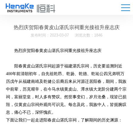
热烈庆贺阳春黄皮山湛氏宗祠重光接祖升座志庆
发布时间：2023-03-07
浏览次数：1846
热烈庆贺阳春黄皮山湛氏宗祠重光接祖升座志庆
阳春黄皮山湛氏宗祠起源于福建湛氏宗祠，历史要追溯到近
400年前清朝初年，自先祖乾昂、乾扬、乾德、乾祐公四兄弟明万
历戊午从福建南靖及乾健公后裔后来从河源迁居阳春，期间，我族
中前辈，历克艰辛，在今马水镇黄皮山、潭水镇大龙阶分建两个宗
祠，富丽堂皇，时人多有赞叹。然世事变幻，岁月沧桑，现皆已损
毁，仅黄皮山宗祠外观尚可识见。每念及此，我族中人，皆扼腕叹
息，痛心不已，深怀愧疚。
下面让我们一起走进阳春皮山湛氏宗祠，了解期间的历史渊源：