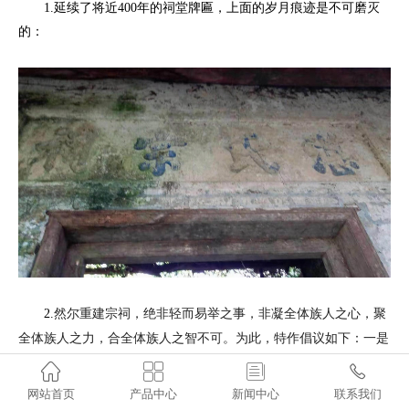
1.延续了将近400年的祠堂牌匾，上面的岁月痕迹是不可磨灭
的：
然尔重建宗祠，绝非轻而易举之事，非凝全体族人之心，聚
2.
全体族人之力，合全体族人之智不可。为此，特作倡议如下：一是
家族事业至高无尚。凡族中人员不分男女，均有义务为家族建祠出




资出力。二是殷实富裕家庭勇挑重担。效仿先贤，重金赞助，彰显
网站首页
产品中心
新闻中心
联系我们