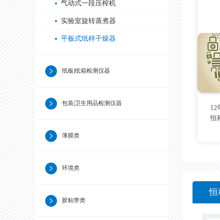
气动式一段压榨机
实验室旋转蒸煮器
平板式纸样干燥器
纸板|纸箱检测仪器
包装|卫生用品检测仪器
1
恒
薄膜类
环境类
恒
胶粘带类