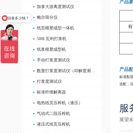
产品
加拿大游离度测试仪
设备多少钱？
鲍尔筛分仪
可以上门调试吗？
有
纸页模塑成型一体机
500L瓦利打浆机
纸浆模塑成型机
手动打浆度测试仪
产品
数显打浆度测试仪（叩解度测试仪）
标准配
打浆度测试仪
选配：
标准纤维解离器
电热纸页压榨机（液压）
服
气动式二段压榨机
展望
液压式纸页压榨机