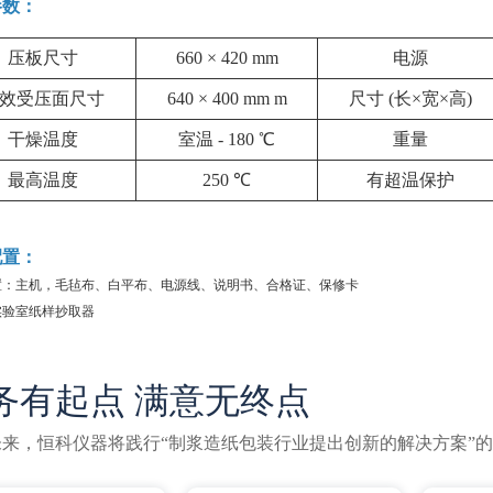
参数：
压板尺寸
660 × 420 mm
电源
效受压面尺寸
640 × 400 mm m
尺寸 (长×宽×高)
干燥温度
室温 - 180 ℃
重量
最高温度
250 ℃
有超温保护
配置：
置：主机，毛毡布、白平布、电源线、说明书、合格证、保修卡
实验室纸样抄取器
务有起点 满意无终点
未来，恒科仪器将践行“制浆造纸包装行业提出创新的解决方案”