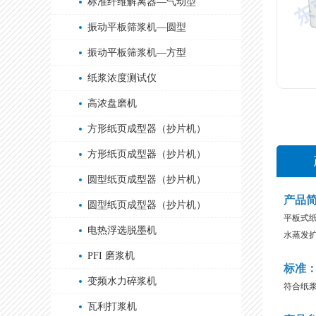
标准纤维解离器—气动型
振动平板筛浆机—圆型
振动平板筛浆机—方型
纸浆浓度测试仪
高浓盘磨机
方形纸页成型器（抄片机）
方形纸页成型器（抄片机）
圆型纸页成型器（抄片机）
产品
圆型纸页成型器（抄片机）
平板式
电热浮选脱墨机
水蒸发
PFI 磨浆机
标准
变频水力碎浆机
符合纸
瓦利打浆机