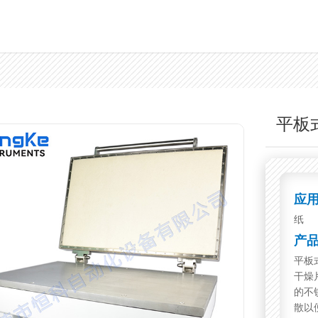
平板
应
纸
产
平板
干燥
的不
散以