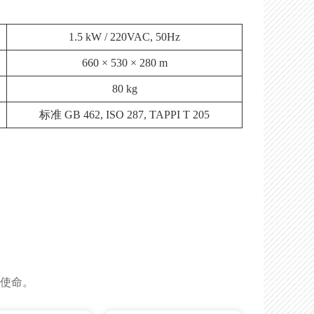
1.5 kW / 220VAC, 50Hz
660 × 530 × 280 m
80 kg
标准 GB 462, ISO 287, TAPPI T 205
的使命。