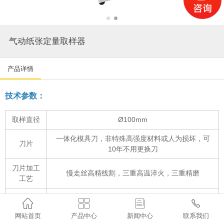
气动纸张定量取样器
产品详情
技术参数：
取样直径
Ø100mm
一体化模具刀，非特殊高强度材料或人为损坏，可
刀片
10年不用更换刀
刀片加工
慢走丝高精线割，三重高温淬火，三重精磨
工艺
取样尺寸




±0.2mm
误差
网站首页
产品中心
新闻中心
联系我们