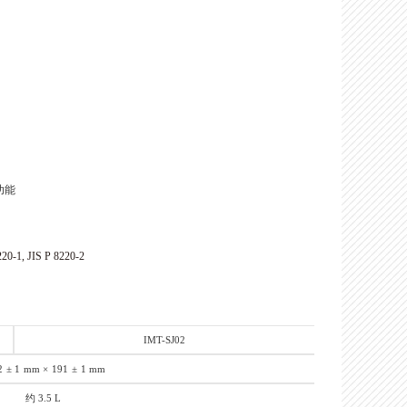
功能
20-1, JIS P 8220-2
IMT-SJ02
2
± 1
mm ×
191
±
1 mm
约
3.5 L