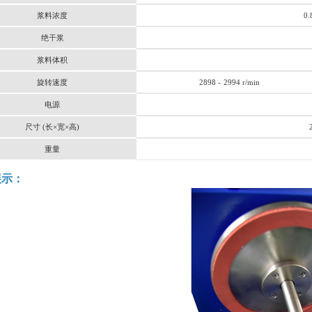
浆料浓度
0.
绝干浆
浆料体积
旋转速度
2898 -
2994 r/min
电源
尺寸
(长×宽×高)
重量
展示：