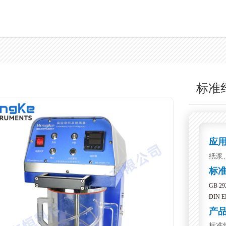
标准
应
纸浆
标
GB 292
DIN EN
产
标准