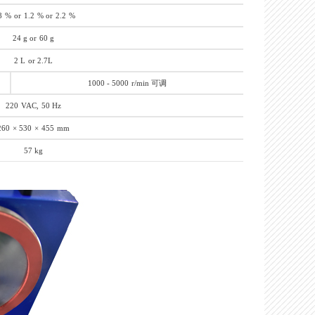
8
%
or
1.2
% or
2.2
%
24 g or
60 g
2 L
or 2.7L
1000 - 5000
r/min 可调
220
VAC,
50 Hz
260
× 530
×
455
mm
57 kg