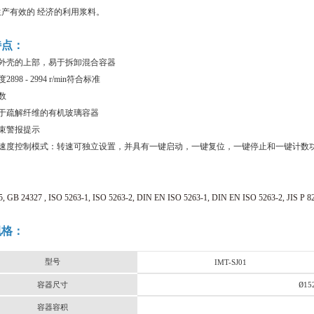
产有效的 经济的利用浆料。
特点：
式外壳的上部，易于拆卸混合容器
898 - 2994 r/min符合标准
数
用于疏解纤维的有机玻璃容器
束警报提示
和速度控制模式：转速可独立设置，并具有一键启动，一键复位，一键停止和一键计数
：
, GB 24327 , ISO 5263-1, ISO 5263-2, DIN EN ISO 5263-1, DIN EN ISO 5263-2, JIS P 82
规格：
型号
IMT-SJ01
Ø
容器尺寸
15
容器容积