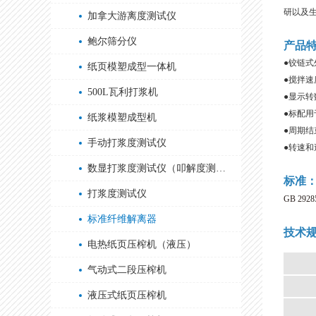
研以及生
加拿大游离度测试仪
鲍尔筛分仪
产品
●铰链
纸页模塑成型一体机
●搅拌速度2
500L瓦利打浆机
●显示转
●标配
纸浆模塑成型机
●周期结
手动打浆度测试仪
●转速
数显打浆度测试仪（叩解度测试仪）
标准
打浆度测试仪
GB 29285
标准纤维解离器
技术
电热纸页压榨机（液压）
气动式二段压榨机
液压式纸页压榨机