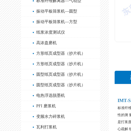
标准纤维解离器—气动型
振动平板筛浆机—圆型
振动平板筛浆机—方型
纸浆浓度测试仪
高浓盘磨机
方形纸页成型器（抄片机）
方形纸页成型器（抄片机）
圆型纸页成型器（抄片机）
圆型纸页成型器（抄片机）
电热浮选脱墨机
IMT-
PFI 磨浆机
标准纤
性的测 
变频水力碎浆机
是打浆度
瓦利打浆机
心疏解