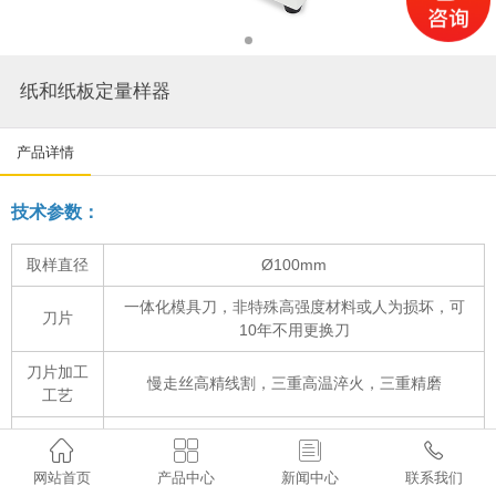
纸和纸板定量样器
产品详情
技术参数：
取样直径
Ø100mm
一体化模具刀，非特殊高强度材料或人为损坏，可
刀片
10年不用更换刀
刀片加工
慢走丝高精线割，三重高温淬火，三重精磨
工艺
取样尺寸




±0.2mm
误差
网站首页
产品中心
新闻中心
联系我们