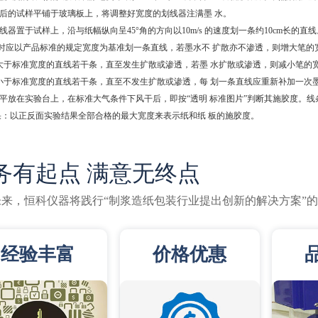
理后的试样平铺于玻璃板上，将调整好宽度的划线器注满墨 水。
划线器置于试样上，沿与纸幅纵向呈45°角的方向以10m/s 的速度划一条约10cm长的直线
划线时应以产品标准的规定宽度为基准划一条直线，若墨水不 扩散亦不渗透，则增大笔的
出大于标准宽度的直线若干条，直至发生扩散或渗透，若墨 水扩散或渗透，则减小笔的
出小于标准宽度的直线若干条，直至不发生扩散或渗透，每 划一条直线应重新补加一次墨
样平放在实验台上，在标准大气条件下风干后，即按“透明 标准图片”判断其施胶度。线条
果：以正反面实验结果全部合格的最大宽度来表示纸和纸 板的施胶度。
务有起点 满意无终点
未来，恒科仪器将践行“制浆造纸包装行业提出创新的解决方案”
经验丰富
价格优惠