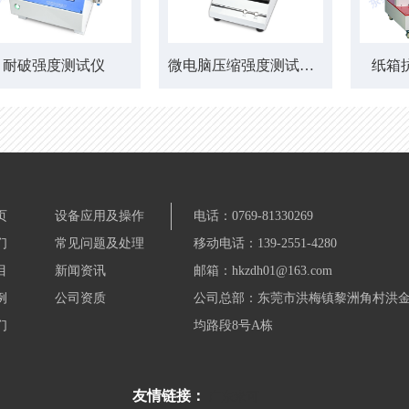
耐破强度测试仪
微电脑压缩强度测试仪（边压环压）
纸箱
页
设备应用及操作
电话：0769-81330269
们
常见问题及处理
移动电话：139-2551-4280
目
新闻资讯
邮箱：hkzdh01@163.com
例
公司资质
公司总部：东莞市洪梅镇黎洲角村洪
们
均路段8号A栋
友情链接：
广东米可