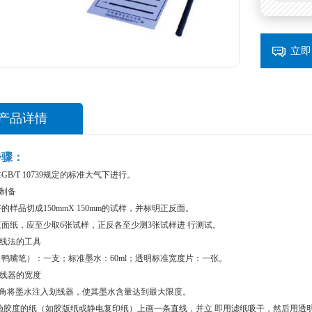
立即
产品详情
步骤：
GB/T 10739规定的标准大气下进行。
的制备
的样品切成150mmX 150mm的试样，并标明正反面。
面纸，应至少取6张试样，正反各至少测3张试样进 行测试。
划线法的工具
鸭嘴笔）：一支；标准墨水：60ml；透明标准宽度片：一张。
划线器的宽度
45°角将墨水注入划线器，使其墨水含量达到最大限度。
高施胶度的纸（如胶版纸或静电复印纸）上画一条直线，并立 即用滤纸吸干，然后用透