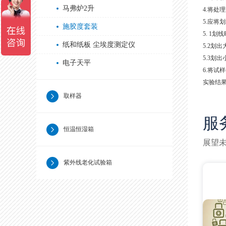
马弗炉2升
4.将处
5.应将
施胶度套装
5. 1
纸和纸板 尘埃度测定仪
5.2划
5.3划
电子天平
6.将试
实验结
取样器
服
恒温恒湿箱
展望
紫外线老化试验箱