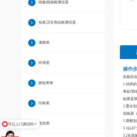
纸板|纸箱检测仪器
包装|卫生用品检测仪器
薄膜类
环境类
操作
实验应在
胶粘带类
1.试样
将处理好
如果是双
印刷类
2.墨水
划线器（
3.调整
纸张类
可以上门调试吗？
3.1以
3.2在