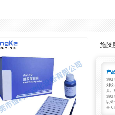
施胶
产
施胶
划线
具。
施胶
以标
最大