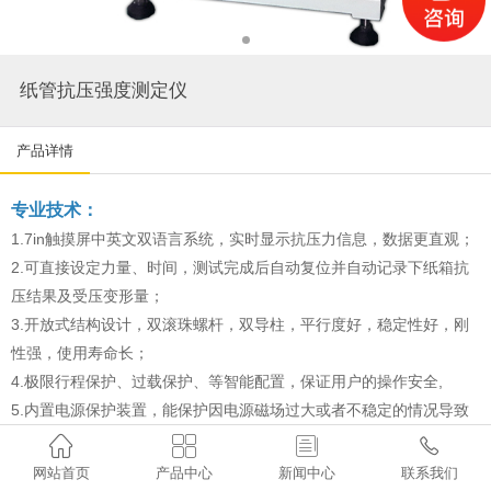
纸管抗压强度测定仪
产品详情
专业技术：
1.7in触摸屏中英文双语言系统，实时显示抗压力信息，数据更直观；
2.可直接设定力量、时间，测试完成后自动复位并自动记录下纸箱抗
压结果及受压变形量；
3.开放式结构设计，双滚珠螺杆，双导柱，平行度好，稳定性好，刚
性强，使用寿命长；
4.极限行程保护、过载保护、等智能配置，保证用户的操作安全,
5.内置电源保护装置，能保护因电源磁场过大或者不稳定的情况导致
设备损坏的情况。




6.仪器配有高速微型打印机，打印内容有：测试时间、测试编号、最
网站首页
产品中心
新闻中心
联系我们